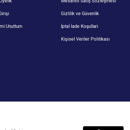
Üyelik
Mesafeli Satış Sözleşmesi
irişi
Gizlilik ve Güvenlik
emi Unuttum
İptal İade Koşullari
Kişisel Veriler Politikası