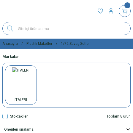
Anasayfa
Plastik Maketler
1/72 Savaş Setleri
Markalar
ITALERI
Stoktakiler
Toplam 8 ürün