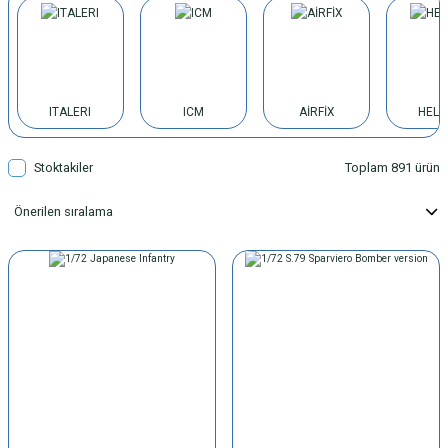
ITALERI
ICM
AİRFİX
HELL
Stoktakiler
Toplam 891 ürün