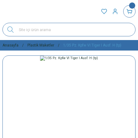
Anasayfa
Plastik Maketler
1/35 Pz. Kpfw VI Tiger I Ausf. H (tp)