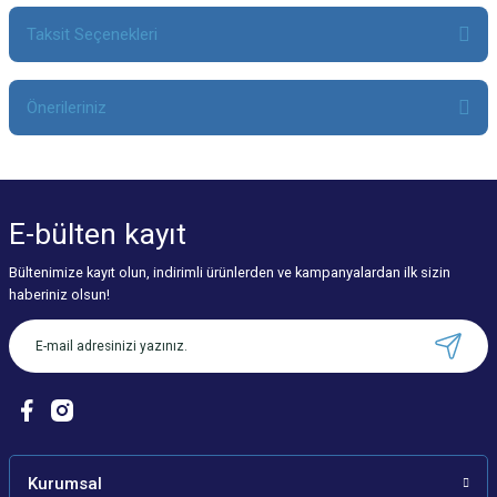
Taksit Seçenekleri
Bu ürüne ilk yorumu siz yapın!
Önerileriniz
Yorum Yaz
Bu ürünün fiyat bilgisi, resim, ürün açıklamalarında ve diğer konularda
yetersiz gördüğünüz noktaları öneri formunu kullanarak tarafımıza
iletebilirsiniz.
E-bülten
kayıt
Görüş ve önerileriniz için teşekkür ederiz.
Bültenimize kayıt olun, indirimli ürünlerden ve kampanyalardan ilk sizin
Ürün resmi kalitesiz, bozuk veya görüntülenemiyor.
haberiniz olsun!
Ürün açıklamasında eksik bilgiler bulunuyor.
Ürün bilgilerinde hatalar bulunuyor.
Ürün fiyatı diğer sitelerden daha pahalı.
Bu ürüne benzer farklı alternatifler olmalı.
Kurumsal