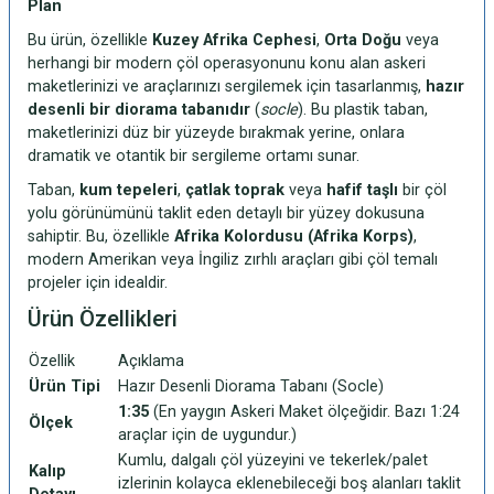
Plan
Bu ürün, özellikle
Kuzey Afrika Cephesi
,
Orta Doğu
veya
herhangi bir modern çöl operasyonunu konu alan askeri
maketlerinizi ve araçlarınızı sergilemek için tasarlanmış,
hazır
desenli bir diorama tabanıdır
(
socle
). Bu plastik taban,
maketlerinizi düz bir yüzeyde bırakmak yerine, onlara
dramatik ve otantik bir sergileme ortamı sunar.
Taban,
kum tepeleri
,
çatlak toprak
veya
hafif taşlı
bir çöl
yolu görünümünü taklit eden detaylı bir yüzey dokusuna
sahiptir. Bu, özellikle
Afrika Kolordusu (Afrika Korps)
,
modern Amerikan veya İngiliz zırhlı araçları gibi çöl temalı
projeler için idealdir.
Ürün Özellikleri
Özellik
Açıklama
Ürün Tipi
Hazır Desenli Diorama Tabanı (Socle)
1:35
(En yaygın Askeri Maket ölçeğidir. Bazı 1:24
Ölçek
araçlar için de uygundur.)
Kumlu, dalgalı çöl yüzeyini ve tekerlek/palet
Kalıp
izlerinin kolayca eklenebileceği boş alanları taklit