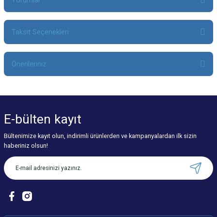
Yorumlar
Taksit Seçenekleri
Bu ürüne ilk yorumu siz yapın!
Önerileriniz
Yorum Yaz
Bu ürünün fiyat bilgisi, resim, ürün açıklamalarında ve diğer konularda
yetersiz gördüğünüz noktaları öneri formunu kullanarak tarafımıza
iletebilirsiniz.
E-bülten
kayıt
Görüş ve önerileriniz için teşekkür ederiz.
Bültenimize kayıt olun, indirimli ürünlerden ve kampanyalardan ilk sizin
Ürün resmi kalitesiz, bozuk veya görüntülenemiyor.
haberiniz olsun!
Ürün açıklamasında eksik bilgiler bulunuyor.
Ürün bilgilerinde hatalar bulunuyor.
Ürün fiyatı diğer sitelerden daha pahalı.
Bu ürüne benzer farklı alternatifler olmalı.