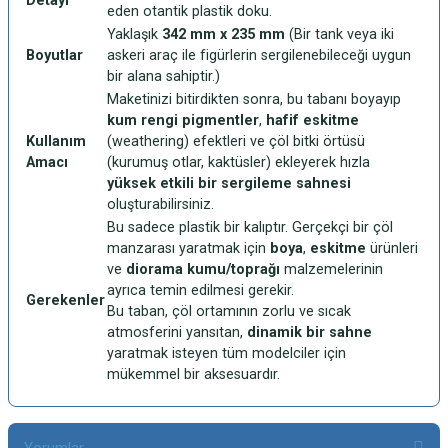
Detayı
eden otantik plastik doku.
Yaklaşık
342 mm x 235 mm
(Bir tank veya iki
Boyutlar
askeri araç ile figürlerin sergilenebileceği uygun
bir alana sahiptir.)
Maketinizi bitirdikten sonra, bu tabanı boyayıp
kum rengi pigmentler
,
hafif eskitme
Kullanım
(weathering) efektleri ve çöl bitki örtüsü
Amacı
(kurumuş otlar, kaktüsler) ekleyerek hızla
yüksek etkili bir sergileme sahnesi
oluşturabilirsiniz.
Bu sadece plastik bir kalıptır. Gerçekçi bir çöl
manzarası yaratmak için
boya
,
eskitme
ürünleri
ve
diorama kumu/toprağı
malzemelerinin
ayrıca temin edilmesi gerekir.
Gerekenler
Bu taban, çöl ortamının zorlu ve sıcak
atmosferini yansıtan,
dinamik bir sahne
yaratmak isteyen tüm modelciler için
mükemmel bir aksesuardır.