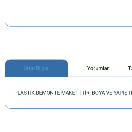
Ürün Bilgisi
Yorumlar
T
PLASTİK DEMONTE MAKETTTİR. BOYA VE YAPIŞTIR
Bu ürünün fiyat bilgisi, resim, ürün açıklamalarında ve diğer konularda
Görüş ve önerileriniz için teşekkür ederiz.