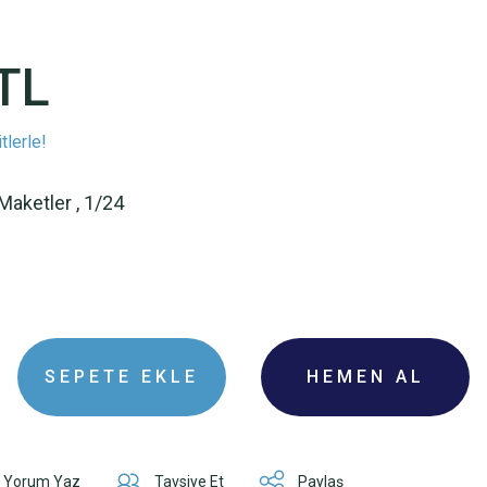
TL
tlerle!
 Maketler
,
1/24
I
SEPETE EKLE
HEMEN AL
Yorum Yaz
Tavsiye Et
Paylaş