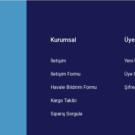
Bu ürüne ilk yorumu siz yapın!
Yorum Yaz
Kurumsal
Üye
İletişim
Yeni 
İletişim Formu
Üye G
Gönder
Havale Bildirim Formu
Şifr
Kargo Takibi
Sipariş Sorgula