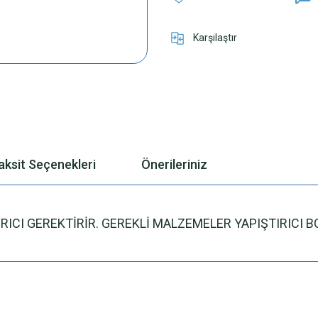
Karşılaştır
aksit Seçenekleri
Önerileriniz
ICI GEREKTİRİR. GEREKLİ MALZEMELER YAPIŞTIRICI B
 yetersiz gördüğünüz noktaları öneri formunu kullanarak tarafımıza iletebilirsini