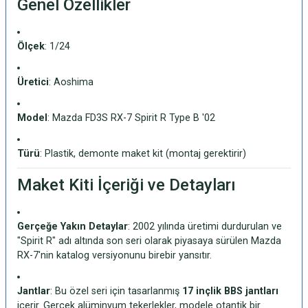
Genel Özellikler
Ölçek
: 1/24
Üretici
: Aoshima
Model
: Mazda FD3S RX-7 Spirit R Type B '02
Türü
: Plastik, demonte maket kit (montaj gerektirir)
Maket Kiti İçeriği ve Detayları
Gerçeğe Yakın Detaylar
: 2002 yılında üretimi durdurulan ve
"Spirit R" adı altında son seri olarak piyasaya sürülen Mazda
RX-7'nin katalog versiyonunu birebir yansıtır.
Jantlar
: Bu özel seri için tasarlanmış
17 inçlik BBS jantları
içerir. Gerçek alüminyum tekerlekler, modele otantik bir