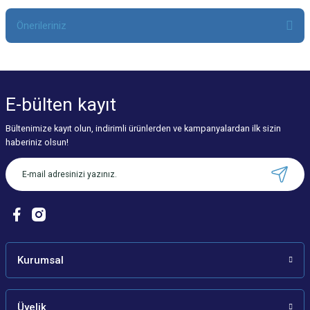
Önerileriniz
Yorum Yaz
Bu ürünün fiyat bilgisi, resim, ürün açıklamalarında ve diğer konularda
yetersiz gördüğünüz noktaları öneri formunu kullanarak tarafımıza
iletebilirsiniz.
E-bülten
kayıt
Görüş ve önerileriniz için teşekkür ederiz.
Bültenimize kayıt olun, indirimli ürünlerden ve kampanyalardan ilk sizin
Ürün resmi kalitesiz, bozuk veya görüntülenemiyor.
haberiniz olsun!
Ürün açıklamasında eksik bilgiler bulunuyor.
Ürün bilgilerinde hatalar bulunuyor.
Ürün fiyatı diğer sitelerden daha pahalı.
Bu ürüne benzer farklı alternatifler olmalı.
Kurumsal
Üyelik
Gönder