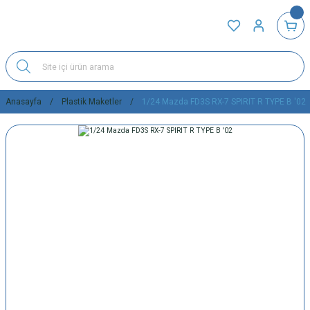
Anasayfa
Plastik Maketler
1/24 Mazda FD3S RX-7 SPIRIT R TYPE B '02