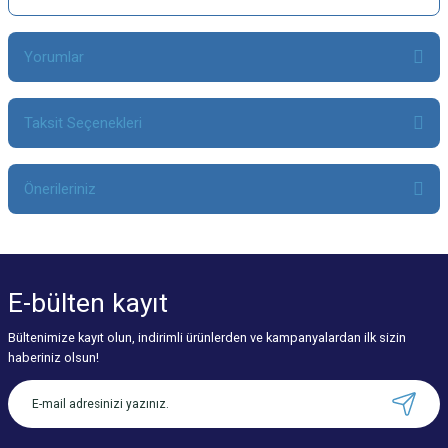
Yorumlar
Taksit Seçenekleri
Bu ürüne ilk yorumu siz yapın!
Önerileriniz
Yorum Yaz
Bu ürünün fiyat bilgisi, resim, ürün açıklamalarında ve diğer konularda
yetersiz gördüğünüz noktaları öneri formunu kullanarak tarafımıza
iletebilirsiniz.
E-bülten
kayıt
Görüş ve önerileriniz için teşekkür ederiz.
Bültenimize kayıt olun, indirimli ürünlerden ve kampanyalardan ilk sizin
Ürün resmi kalitesiz, bozuk veya görüntülenemiyor.
haberiniz olsun!
Ürün açıklamasında eksik bilgiler bulunuyor.
Ürün bilgilerinde hatalar bulunuyor.
Ürün fiyatı diğer sitelerden daha pahalı.