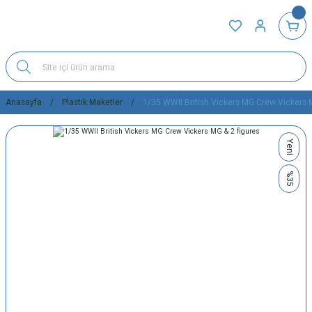
Anasayfa
Plastik Maketler
1/35 WWII British Vickers MG Crew Vickers 
Yeni
%35