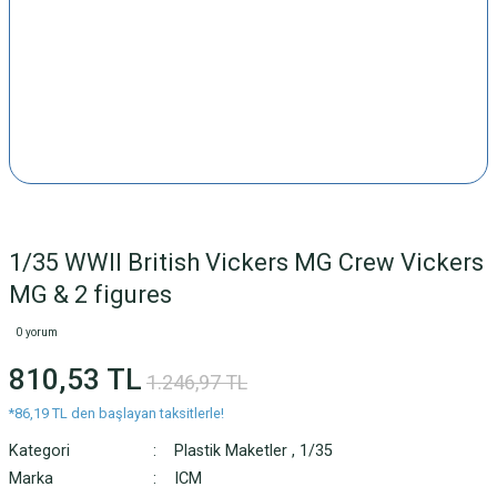
1/35 WWII British Vickers MG Crew Vickers
MG & 2 figures
0 yorum
810,53 TL
1.246,97 TL
*86,19 TL den başlayan taksitlerle!
Kategori
Plastik Maketler
,
1/35
Marka
ICM