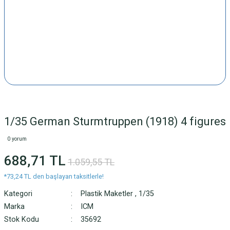
1/35 German Sturmtruppen (1918) 4 figures
0 yorum
688,71 TL
1.059,55 TL
*73,24 TL den başlayan taksitlerle!
Kategori
Plastik Maketler
,
1/35
Marka
ICM
Stok Kodu
35692