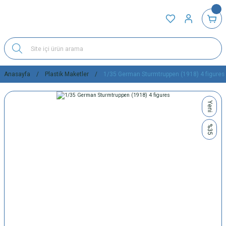
Anasayfa
Plastik Maketler
1/35 German Sturmtruppen (1918) 4 figures
Yeni
%35