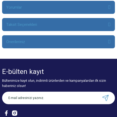
Yorumlar
Taksit Seçenekleri
Bu ürüne ilk yorumu siz yapın!
Önerileriniz
Yorum Yaz
Bu ürünün fiyat bilgisi, resim, ürün açıklamalarında ve diğer konularda
yetersiz gördüğünüz noktaları öneri formunu kullanarak tarafımıza
iletebilirsiniz.
E-bülten
kayıt
Görüş ve önerileriniz için teşekkür ederiz.
Bültenimize kayıt olun, indirimli ürünlerden ve kampanyalardan ilk sizin
Ürün resmi kalitesiz, bozuk veya görüntülenemiyor.
haberiniz olsun!
Ürün açıklamasında eksik bilgiler bulunuyor.
Ürün bilgilerinde hatalar bulunuyor.
Ürün fiyatı diğer sitelerden daha pahalı.
Bu ürüne benzer farklı alternatifler olmalı.