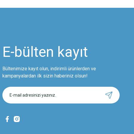
Görüş ve önerileriniz için teşekkür ederiz.
Ürün resmi kalitesiz, bozuk veya görüntülenemiyor.
Ürün açıklamasında eksik bilgiler bulunuyor.
Ürün bilgilerinde hatalar bulunuyor.
Ürün fiyatı diğer sitelerden daha pahalı.
E-bülten
kayıt
Bu ürüne benzer farklı alternatifler olmalı.
Bültenimize kayıt olun, indirimli ürünlerden ve
kampanyalardan ilk sizin haberiniz olsun!