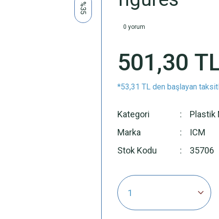
%35
0 yorum
501,30 T
*53,31 TL den başlayan taksitl
Kategori
Plastik
Marka
ICM
Stok Kodu
35706