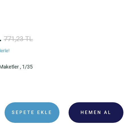
L
771,23 TL
erle!
 Maketler
,
1/35
SEPETE EKLE
HEMEN AL