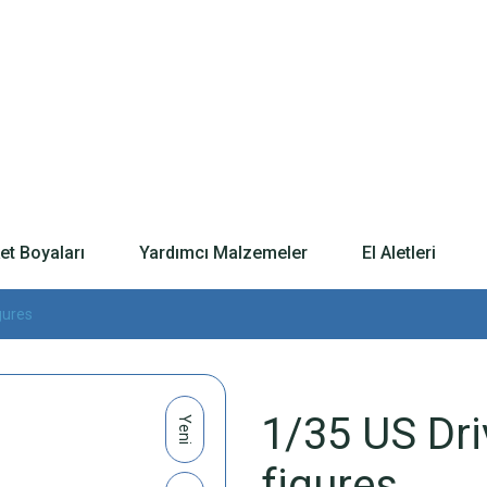
t Boyaları
Yardımcı Malzemeler
El Aletleri
gures
1/35 US Dri
Yeni
figures