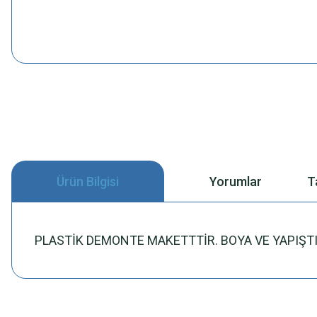
Ürün Bilgisi
Yorumlar
T
PLASTİK DEMONTE MAKETTTİR. BOYA VE YAPIŞTIR
Bu ürünün fiyat bilgisi, resim, ürün açıklamalarında ve diğer konularda