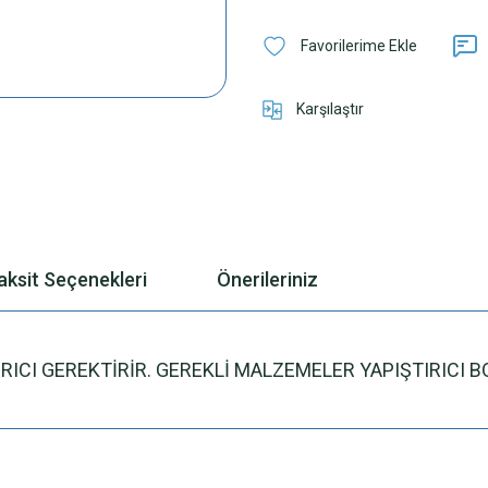
Karşılaştır
aksit Seçenekleri
Önerileriniz
ICI GEREKTİRİR. GEREKLİ MALZEMELER YAPIŞTIRICI B
 yetersiz gördüğünüz noktaları öneri formunu kullanarak tarafımıza iletebilirsini