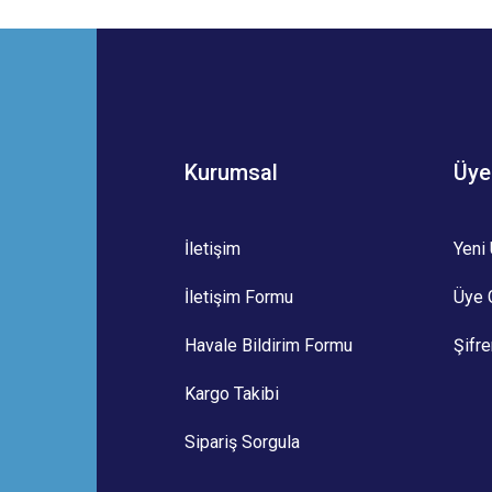
Bu ürüne ilk yorumu siz yapın!
Yorum Yaz
Kurumsal
Üye
İletişim
Yeni 
İletişim Formu
Üye G
Gönder
Havale Bildirim Formu
Şifr
Kargo Takibi
Sipariş Sorgula