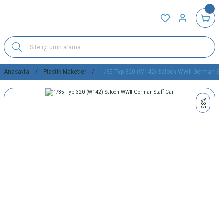
Anasayfa
Plastik Maketler
1/35 Typ 320 (W142) Saloon WWII German S
%35