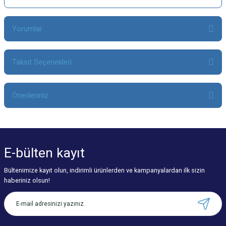
Yorumlar
Taksit Seçenekleri
Bu ürüne ilk yorumu siz yapın!
Önerileriniz
Yorum Yaz
Bu ürünün fiyat bilgisi, resim, ürün açıklamalarında ve diğer konularda
yetersiz gördüğünüz noktaları öneri formunu kullanarak tarafımıza
iletebilirsiniz.
E-bülten
kayıt
Görüş ve önerileriniz için teşekkür ederiz.
Bültenimize kayıt olun, indirimli ürünlerden ve kampanyalardan ilk sizin
Ürün resmi kalitesiz, bozuk veya görüntülenemiyor.
haberiniz olsun!
Ürün açıklamasında eksik bilgiler bulunuyor.
Ürün bilgilerinde hatalar bulunuyor.
Ürün fiyatı diğer sitelerden daha pahalı.