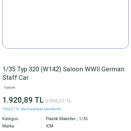
1/35 Typ 320 (W142) Saloon WWII German
Staff Car
0 yorum
1.920,89 TL
2.955,21 TL
*204,27 TL den başlayan taksitlerle!
Kategori
Plastik Maketler
,
1/35
Marka
ICM