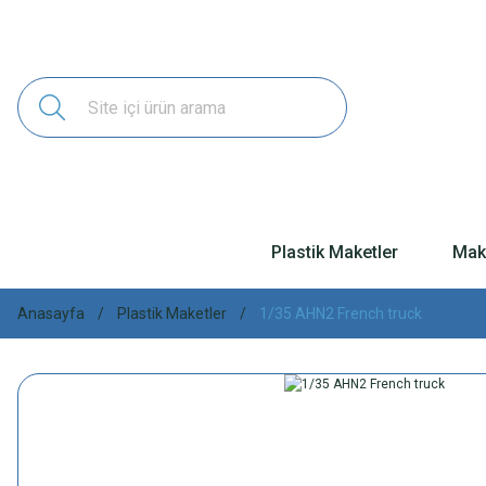
Plastik Maketler
Make
Anasayfa
Plastik Maketler
1/35 AHN2 French truck