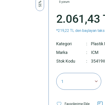
0 yorum
%35
2.061,43 
*219,22 TL den başlayan taksi
Kategori
Plastik
Marka
ICM
Stok Kodu
35419