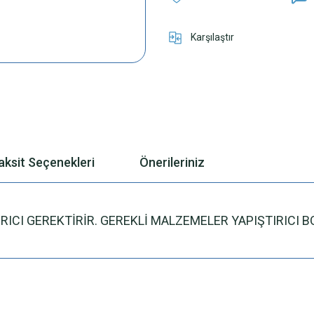
Karşılaştır
aksit Seçenekleri
Önerileriniz
ICI GEREKTİRİR. GEREKLİ MALZEMELER YAPIŞTIRICI B
 yetersiz gördüğünüz noktaları öneri formunu kullanarak tarafımıza iletebilirsini