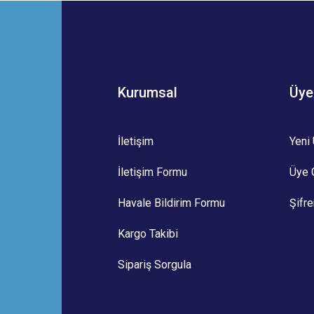
Bu ürüne ilk yorumu siz yapın!
Yorum Yaz
Kurumsal
Üye
İletişim
Yeni 
İletişim Formu
Üye G
Gönder
Havale Bildirim Formu
Şifr
Kargo Takibi
Sipariş Sorgula