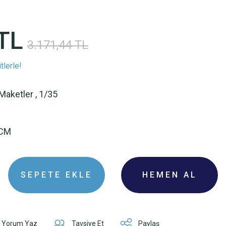
TL
3.171,44 TL
tlerle!
 Maketler
,
1/35
ICM
SEPETE EKLE
HEMEN AL
Yorum Yaz
Tavsiye Et
Paylaş