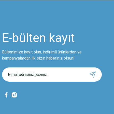
Ürün resmi kalitesiz, bozuk veya görüntülenemiyor.
Ürün açıklamasında eksik bilgiler bulunuyor.
Ürün bilgilerinde hatalar bulunuyor.
Ürün fiyatı diğer sitelerden daha pahalı.
E-bülten
kayıt
Bu ürüne benzer farklı alternatifler olmalı.
Bültenimize kayıt olun, indirimli ürünlerden ve
kampanyalardan ilk sizin haberiniz olsun!