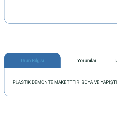
Ürün Bilgisi
Yorumlar
T
PLASTİK DEMONTE MAKETTTİR. BOYA VE YAPIŞTIR
Bu ürünün fiyat bilgisi, resim, ürün açıklamalarında ve diğer konularda
Görüş ve önerileriniz için teşekkür ederiz.