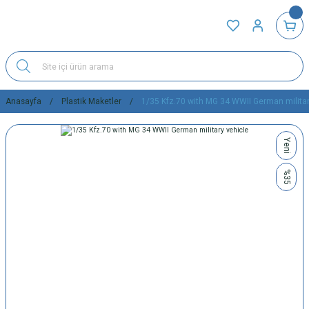
Anasayfa
Plastik Maketler
1/35 Kfz.70 with MG 34 WWII German militar
Yeni
%35