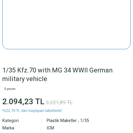
1/35 Kfz.70 with MG 34 WWII German
military vehicle
0 yorum
2.094,23 TL
3.221,89 TL
*222,70 TL den başlayan taksitlerle!
Kategori
Plastik Maketler
,
1/35
Marka
ICM