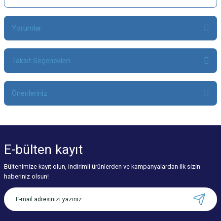
Yorumlar
Taksit Seçenekleri
Bu ürüne ilk yorumu siz yapın!
Önerileriniz
Yorum Yaz
Bu ürünün fiyat bilgisi, resim, ürün açıklamalarında ve diğer konularda
yetersiz gördüğünüz noktaları öneri formunu kullanarak tarafımıza
iletebilirsiniz.
E-bülten
kayıt
Görüş ve önerileriniz için teşekkür ederiz.
Bültenimize kayıt olun, indirimli ürünlerden ve kampanyalardan ilk sizin
Ürün resmi kalitesiz, bozuk veya görüntülenemiyor.
haberiniz olsun!
Ürün açıklamasında eksik bilgiler bulunuyor.
Ürün bilgilerinde hatalar bulunuyor.
Ürün fiyatı diğer sitelerden daha pahalı.