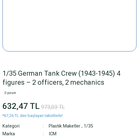
1/35 German Tank Crew (1943-1945) 4
figures – 2 officers, 2 mechanics
0 yorum
632,47 TL
973,03 TL
*67,26 TL den başlayan taksitlerle!
Kategori
Plastik Maketler
,
1/35
Marka
ICM