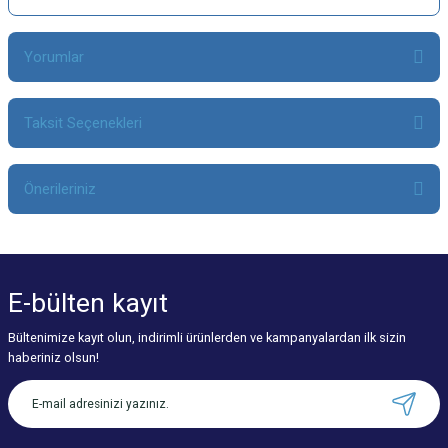
Yorumlar
Taksit Seçenekleri
Bu ürüne ilk yorumu siz yapın!
Önerileriniz
Yorum Yaz
Bu ürünün fiyat bilgisi, resim, ürün açıklamalarında ve diğer konularda
yetersiz gördüğünüz noktaları öneri formunu kullanarak tarafımıza
iletebilirsiniz.
E-bülten
kayıt
Görüş ve önerileriniz için teşekkür ederiz.
Bültenimize kayıt olun, indirimli ürünlerden ve kampanyalardan ilk sizin
Ürün resmi kalitesiz, bozuk veya görüntülenemiyor.
haberiniz olsun!
Ürün açıklamasında eksik bilgiler bulunuyor.
Ürün bilgilerinde hatalar bulunuyor.
Ürün fiyatı diğer sitelerden daha pahalı.