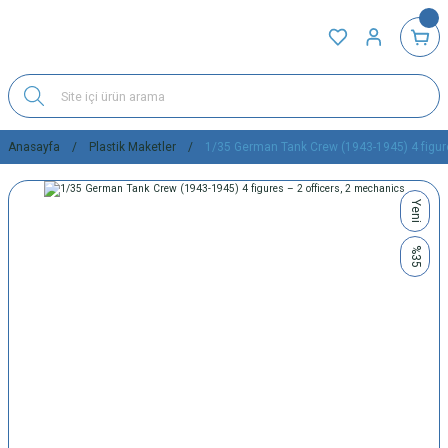
Anasayfa
Plastik Maketler
1/35 German Tank Crew (1943-1945) 4 figure
Yeni
%35