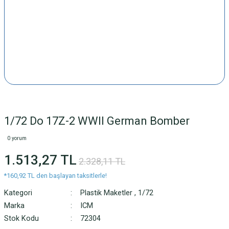
1/72 Do 17Z-2 WWII German Bomber
0 yorum
1.513,27 TL
2.328,11 TL
*160,92 TL den başlayan taksitlerle!
Kategori
Plastik Maketler
,
1/72
Marka
ICM
Stok Kodu
72304