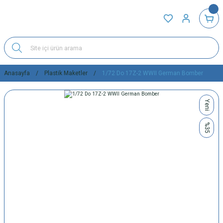
Anasayfa
Plastik Maketler
1/72 Do 17Z-2 WWII German Bomber
Yeni
%35