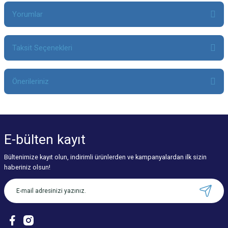
Yorumlar
Taksit Seçenekleri
Bu ürüne ilk yorumu siz yapın!
Önerileriniz
Yorum Yaz
Bu ürünün fiyat bilgisi, resim, ürün açıklamalarında ve diğer konularda
yetersiz gördüğünüz noktaları öneri formunu kullanarak tarafımıza
iletebilirsiniz.
E-bülten
kayıt
Görüş ve önerileriniz için teşekkür ederiz.
Bültenimize kayıt olun, indirimli ürünlerden ve kampanyalardan ilk sizin
Ürün resmi kalitesiz, bozuk veya görüntülenemiyor.
haberiniz olsun!
Ürün açıklamasında eksik bilgiler bulunuyor.
Ürün bilgilerinde hatalar bulunuyor.
Ürün fiyatı diğer sitelerden daha pahalı.
Bu ürüne benzer farklı alternatifler olmalı.