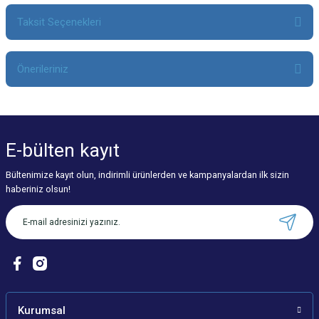
Taksit Seçenekleri
Bu ürüne ilk yorumu siz yapın!
Önerileriniz
Yorum Yaz
Bu ürünün fiyat bilgisi, resim, ürün açıklamalarında ve diğer konularda
yetersiz gördüğünüz noktaları öneri formunu kullanarak tarafımıza
iletebilirsiniz.
E-bülten
kayıt
Görüş ve önerileriniz için teşekkür ederiz.
Bültenimize kayıt olun, indirimli ürünlerden ve kampanyalardan ilk sizin
Ürün resmi kalitesiz, bozuk veya görüntülenemiyor.
haberiniz olsun!
Ürün açıklamasında eksik bilgiler bulunuyor.
Ürün bilgilerinde hatalar bulunuyor.
Ürün fiyatı diğer sitelerden daha pahalı.
Bu ürüne benzer farklı alternatifler olmalı.
Kurumsal