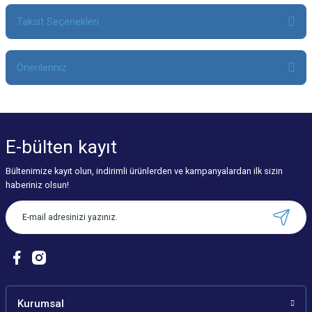
Taksit Seçenekleri
Bu ürüne ilk yorumu siz yapın!
Önerileriniz
Yorum Yaz
Bu ürünün fiyat bilgisi, resim, ürün açıklamalarında ve diğer konularda
yetersiz gördüğünüz noktaları öneri formunu kullanarak tarafımıza
iletebilirsiniz.
E-bülten
kayıt
Görüş ve önerileriniz için teşekkür ederiz.
Bültenimize kayıt olun, indirimli ürünlerden ve kampanyalardan ilk sizin
Ürün resmi kalitesiz, bozuk veya görüntülenemiyor.
haberiniz olsun!
Ürün açıklamasında eksik bilgiler bulunuyor.
Ürün bilgilerinde hatalar bulunuyor.
Ürün fiyatı diğer sitelerden daha pahalı.
Bu ürüne benzer farklı alternatifler olmalı.
Kurumsal