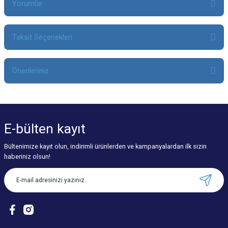
Yorumlar
Taksit Seçenekleri
Bu ürüne ilk yorumu siz yapın!
Önerileriniz
Yorum Yaz
Bu ürünün fiyat bilgisi, resim, ürün açıklamalarında ve diğer konularda
yetersiz gördüğünüz noktaları öneri formunu kullanarak tarafımıza
iletebilirsiniz.
E-bülten
kayıt
Görüş ve önerileriniz için teşekkür ederiz.
Bültenimize kayıt olun, indirimli ürünlerden ve kampanyalardan ilk sizin
Ürün resmi kalitesiz, bozuk veya görüntülenemiyor.
haberiniz olsun!
Ürün açıklamasında eksik bilgiler bulunuyor.
Ürün bilgilerinde hatalar bulunuyor.
Ürün fiyatı diğer sitelerden daha pahalı.
Bu ürüne benzer farklı alternatifler olmalı.