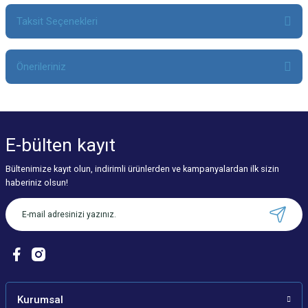
Taksit Seçenekleri
Bu ürüne ilk yorumu siz yapın!
Önerileriniz
Yorum Yaz
Bu ürünün fiyat bilgisi, resim, ürün açıklamalarında ve diğer konularda
yetersiz gördüğünüz noktaları öneri formunu kullanarak tarafımıza
iletebilirsiniz.
E-bülten
kayıt
Görüş ve önerileriniz için teşekkür ederiz.
Bültenimize kayıt olun, indirimli ürünlerden ve kampanyalardan ilk sizin
Ürün resmi kalitesiz, bozuk veya görüntülenemiyor.
haberiniz olsun!
Ürün açıklamasında eksik bilgiler bulunuyor.
Ürün bilgilerinde hatalar bulunuyor.
Ürün fiyatı diğer sitelerden daha pahalı.
Bu ürüne benzer farklı alternatifler olmalı.
Kurumsal