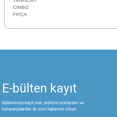
YANKESKİ
CIMBIZ
FIRÇA
Bu ürünün fiyat bilgisi, resim, ürün açıklamalarında ve diğer konularda
Görüş ve önerileriniz için teşekkür ederiz.
Ürün resmi kalitesiz, bozuk veya görüntülenemiyor.
Ürün açıklamasında eksik bilgiler bulunuyor.
Ürün bilgilerinde hatalar bulunuyor.
Ürün fiyatı diğer sitelerden daha pahalı.
E-bülten
kayıt
Bu ürüne benzer farklı alternatifler olmalı.
Bültenimize kayıt olun, indirimli ürünlerden ve
kampanyalardan ilk sizin haberiniz olsun!