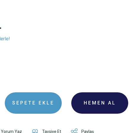
L
erle!
I
SEPETE EKLE
HEMEN AL
Yorum Yaz
Tavsiye Et
Paylaş