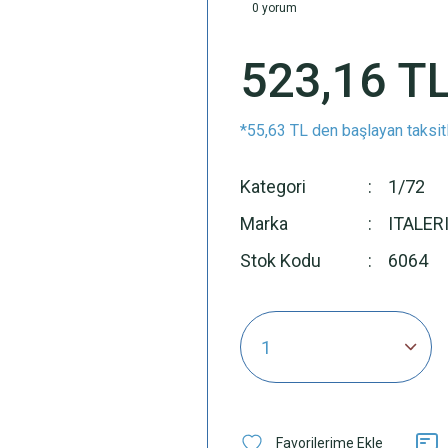
0 yorum
523,16 T
*55,63 TL den başlayan taksitl
Kategori
1/72
Marka
ITALER
Stok Kodu
6064