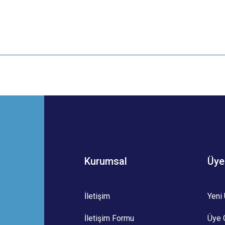
 yetersiz gördüğünüz noktaları öneri formunu kullanarak tarafımıza iletebilirsini
Bu ürüne ilk yorumu siz yapın!
Yorum Yaz
Kurumsal
Üye
İletişim
Yeni 
İletişim Formu
Üye G