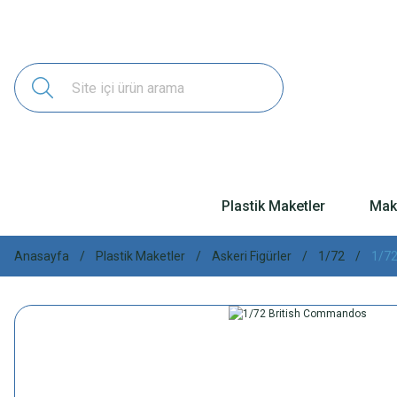
Plastik Maketler
Make
Anasayfa
Plastik Maketler
Askeri Figürler
1/72
1/72