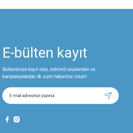
Bu ürünün fiyat bilgisi, resim, ürün açıklamalarında ve diğer konularda
Görüş ve önerileriniz için teşekkür ederiz.
Ürün resmi kalitesiz, bozuk veya görüntülenemiyor.
Ürün açıklamasında eksik bilgiler bulunuyor.
Ürün bilgilerinde hatalar bulunuyor.
Ürün fiyatı diğer sitelerden daha pahalı.
E-bülten
kayıt
Bu ürüne benzer farklı alternatifler olmalı.
Bültenimize kayıt olun, indirimli ürünlerden ve
kampanyalardan ilk sizin haberiniz olsun!