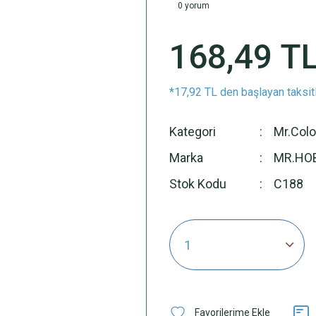
0 yorum
168,49 T
*17,92 TL den başlayan taksitl
Kategori
Mr.Colo
Marka
MR.HO
Stok Kodu
C188