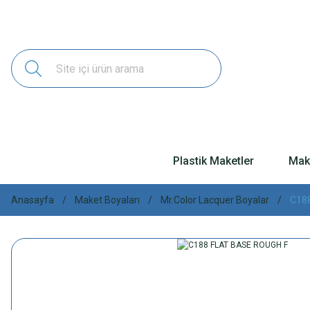
Plastik Maketler
Make
Anasayfa
Maket Boyaları
Mr.Color Lacquer Boyalar
C18