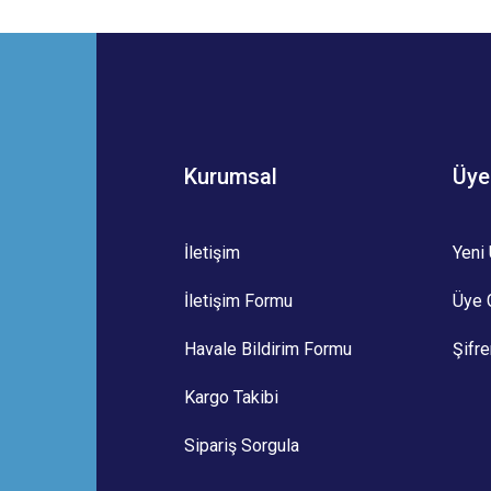
 yetersiz gördüğünüz noktaları öneri formunu kullanarak tarafımıza iletebilirsini
Bu ürüne ilk yorumu siz yapın!
Yorum Yaz
Kurumsal
Üye
İletişim
Yeni 
İletişim Formu
Üye G
Gönder
Havale Bildirim Formu
Şifr
Kargo Takibi
Sipariş Sorgula