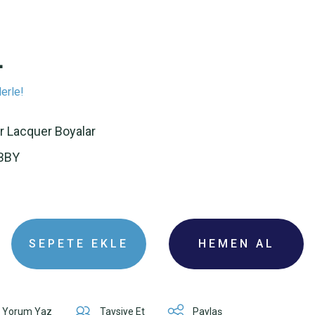
L
erle!
r Lacquer Boyalar
BBY
SEPETE EKLE
HEMEN AL
Yorum Yaz
Tavsiye Et
Paylaş