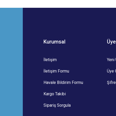
 yetersiz gördüğünüz noktaları öneri formunu kullanarak tarafımıza iletebilirsini
Bu ürüne ilk yorumu siz yapın!
Yorum Yaz
Kurumsal
Üye
İletişim
Yeni 
İletişim Formu
Üye G
Gönder
Havale Bildirim Formu
Şifr
Kargo Takibi
Sipariş Sorgula