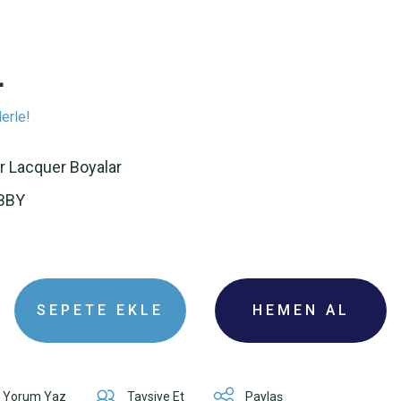
L
erle!
r Lacquer Boyalar
BBY
SEPETE EKLE
HEMEN AL
Yorum Yaz
Tavsiye Et
Paylaş