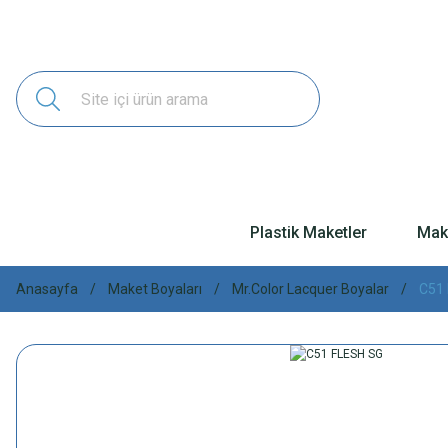
Plastik Maketler
Make
Anasayfa
Maket Boyaları
Mr.Color Lacquer Boyalar
C51