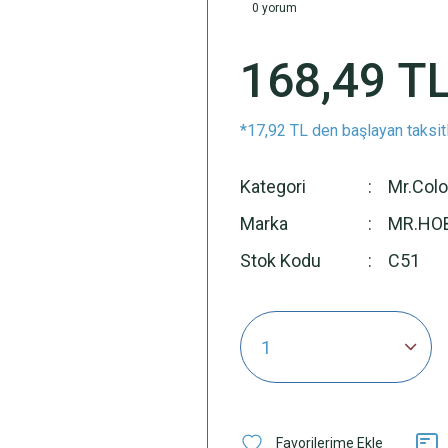
0 yorum
168,49 T
*17,92 TL den başlayan taksitl
Kategori
Mr.Colo
Marka
MR.HO
Stok Kodu
C51