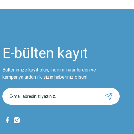
Bu ürünün fiyat bilgisi, resim, ürün açıklamalarında ve diğer konularda
Görüş ve önerileriniz için teşekkür ederiz.
Ürün resmi kalitesiz, bozuk veya görüntülenemiyor.
Ürün açıklamasında eksik bilgiler bulunuyor.
Ürün bilgilerinde hatalar bulunuyor.
Ürün fiyatı diğer sitelerden daha pahalı.
E-bülten
kayıt
Bu ürüne benzer farklı alternatifler olmalı.
Bültenimize kayıt olun, indirimli ürünlerden ve
kampanyalardan ilk sizin haberiniz olsun!