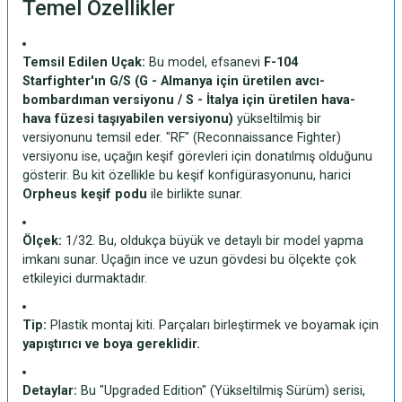
Temel Özellikler
Temsil Edilen Uçak:
Bu model, efsanevi
F-104
Starfighter'ın G/S (G - Almanya için üretilen avcı-
bombardıman versiyonu / S - İtalya için üretilen hava-
hava füzesi taşıyabilen versiyonu)
yükseltilmiş bir
versiyonunu temsil eder. "RF" (Reconnaissance Fighter)
versiyonu ise, uçağın keşif görevleri için donatılmış olduğunu
gösterir. Bu kit özellikle bu keşif konfigürasyonunu, harici
Orpheus keşif podu
ile birlikte sunar.
Ölçek:
1/32. Bu, oldukça büyük ve detaylı bir model yapma
imkanı sunar. Uçağın ince ve uzun gövdesi bu ölçekte çok
etkileyici durmaktadır.
Tip:
Plastik montaj kiti. Parçaları birleştirmek ve boyamak için
yapıştırıcı ve boya gereklidir.
Detaylar:
Bu "Upgraded Edition" (Yükseltilmiş Sürüm) serisi,