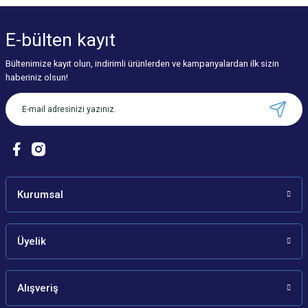
yetersiz gördüğünüz noktaları öneri formunu kullanarak tarafımıza
iletebilirsiniz.
E-bülten
kayıt
Görüş ve önerileriniz için teşekkür ederiz.
Bültenimize kayıt olun, indirimli ürünlerden ve kampanyalardan ilk sizin
Ürün resmi kalitesiz, bozuk veya görüntülenemiyor.
haberiniz olsun!
Ürün açıklamasında eksik bilgiler bulunuyor.
Ürün bilgilerinde hatalar bulunuyor.
Ürün fiyatı diğer sitelerden daha pahalı.
Bu ürüne benzer farklı alternatifler olmalı.
Kurumsal
Üyelik
Gönder
Alışveriş