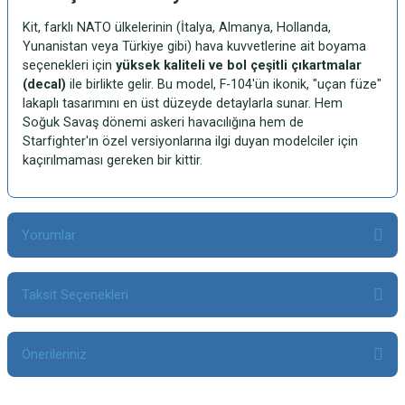
Kit, farklı NATO ülkelerinin (İtalya, Almanya, Hollanda,
Yunanistan veya Türkiye gibi) hava kuvvetlerine ait boyama
seçenekleri için
yüksek kaliteli ve bol çeşitli çıkartmalar
(decal)
ile birlikte gelir. Bu model, F-104'ün ikonik, "uçan füze"
lakaplı tasarımını en üst düzeyde detaylarla sunar. Hem
Soğuk Savaş dönemi askeri havacılığına hem de
Starfighter'ın özel versiyonlarına ilgi duyan modelciler için
kaçırılmaması gereken bir kittir.
Yorumlar
Taksit Seçenekleri
Bu ürüne ilk yorumu siz yapın!
Önerileriniz
Yorum Yaz
Bu ürünün fiyat bilgisi, resim, ürün açıklamalarında ve diğer konularda