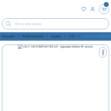
Anasayfa
Plastik Maketler
Uçaklar
1/32
1/32 F-104 STARFIGHT
Yeni