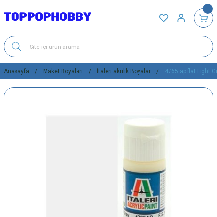
Anasayfa
Maket Boyaları
İtaleri akrilik Boyalar
4765 ap flat Light G