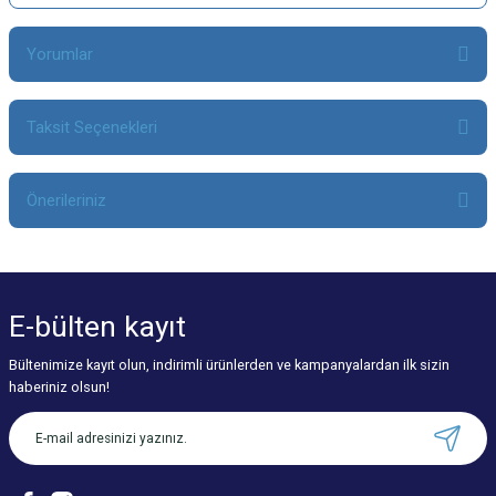
Yorumlar
Taksit Seçenekleri
Bu ürüne ilk yorumu siz yapın!
Önerileriniz
Yorum Yaz
Bu ürünün fiyat bilgisi, resim, ürün açıklamalarında ve diğer konularda
yetersiz gördüğünüz noktaları öneri formunu kullanarak tarafımıza
iletebilirsiniz.
E-bülten
kayıt
Görüş ve önerileriniz için teşekkür ederiz.
Bültenimize kayıt olun, indirimli ürünlerden ve kampanyalardan ilk sizin
Ürün resmi kalitesiz, bozuk veya görüntülenemiyor.
haberiniz olsun!
Ürün açıklamasında eksik bilgiler bulunuyor.
Ürün bilgilerinde hatalar bulunuyor.
Ürün fiyatı diğer sitelerden daha pahalı.