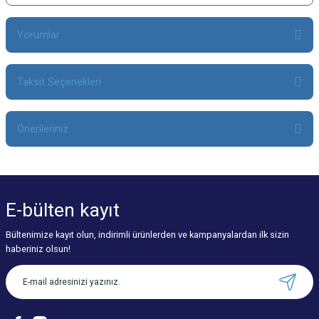
Yorumlar
Taksit Seçenekleri
Bu ürüne ilk yorumu siz yapın!
Önerileriniz
Yorum Yaz
Bu ürünün fiyat bilgisi, resim, ürün açıklamalarında ve diğer konularda
yetersiz gördüğünüz noktaları öneri formunu kullanarak tarafımıza
iletebilirsiniz.
E-bülten
kayıt
Görüş ve önerileriniz için teşekkür ederiz.
Bültenimize kayıt olun, indirimli ürünlerden ve kampanyalardan ilk sizin
Ürün resmi kalitesiz, bozuk veya görüntülenemiyor.
haberiniz olsun!
Ürün açıklamasında eksik bilgiler bulunuyor.
Ürün bilgilerinde hatalar bulunuyor.
Ürün fiyatı diğer sitelerden daha pahalı.