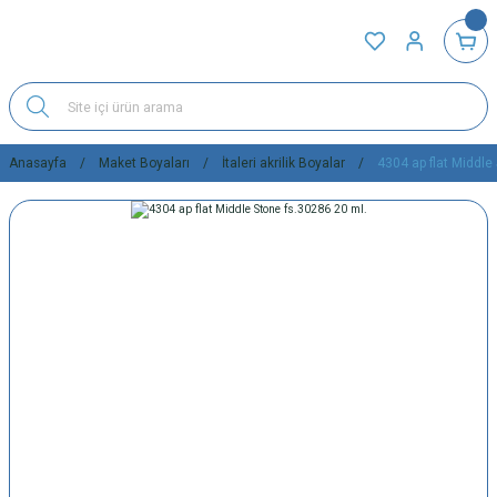
Anasayfa
Maket Boyaları
İtaleri akrilik Boyalar
4304 ap flat Middle