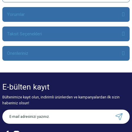
Yorumlar
Taksit Seçenekleri
Bu ürüne ilk yorumu siz yapın!
Önerileriniz
Yorum Yaz
Bu ürünün fiyat bilgisi, resim, ürün açıklamalarında ve diğer konularda
yetersiz gördüğünüz noktaları öneri formunu kullanarak tarafımıza
iletebilirsiniz.
E-bülten
kayıt
Görüş ve önerileriniz için teşekkür ederiz.
Bültenimize kayıt olun, indirimli ürünlerden ve kampanyalardan ilk sizin
Ürün resmi kalitesiz, bozuk veya görüntülenemiyor.
haberiniz olsun!
Ürün açıklamasında eksik bilgiler bulunuyor.
Ürün bilgilerinde hatalar bulunuyor.
Ürün fiyatı diğer sitelerden daha pahalı.