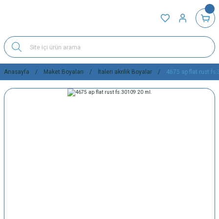
Anasayfa
Maket Boyaları
İtaleri akrilik Boyalar
4675 ap flat rust fs