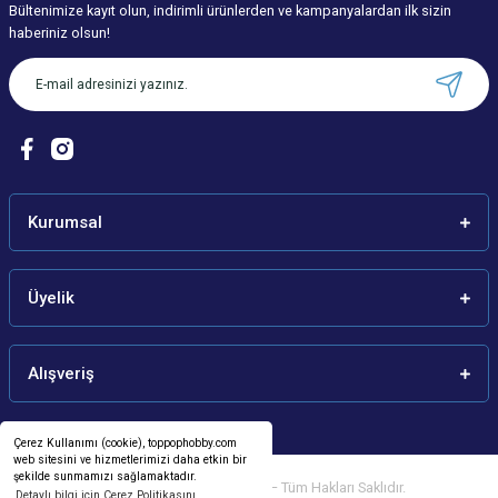
Bültenimize kayıt olun, indirimli ürünlerden ve kampanyalardan ilk sizin
Ürün resmi kalitesiz, bozuk veya görüntülenemiyor.
haberiniz olsun!
Ürün açıklamasında eksik bilgiler bulunuyor.
Ürün bilgilerinde hatalar bulunuyor.
Ürün fiyatı diğer sitelerden daha pahalı.
Bu ürüne benzer farklı alternatifler olmalı.
Kurumsal
Üyelik
Gönder
Alışveriş
Çerez Kullanımı (cookie), toppophobby.com
web sitesini ve hizmetlerimizi daha etkin bir
şekilde sunmamızı sağlamaktadır.
©
2026
toppophobby.com
– Tüm Hakları Saklıdır.
Detaylı bilgi için Çerez Politikasını