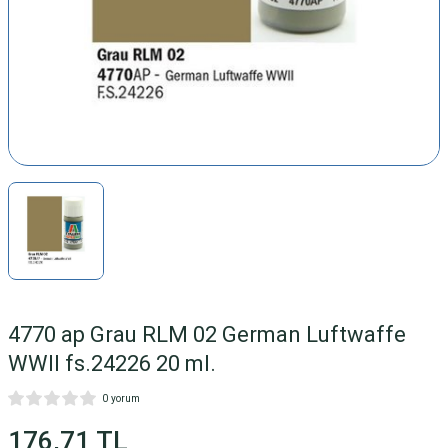
1/72
açlar
 Ve Aksesuarlari
ri
Yapılar
4770 ap Grau RLM 02 German Luftwaffe
WWII fs.24226 20 ml.
 Da Vinci SerisI
0 yorum
şlangıç Setleri
176,71 TL