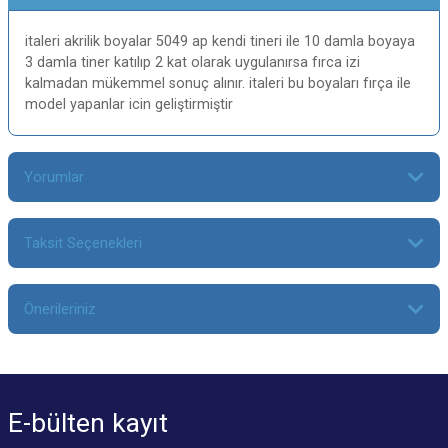
italeri akrilik boyalar 5049 ap kendi tineri ile 10 damla boyaya
3 damla tiner katılıp 2 kat olarak uygulanırsa fırca izi
kalmadan mükemmel sonuç alınır. italeri bu boyaları fırça ile
model yapanlar icin geliştirmiştir
Yorumlar
Taksit Seçenekleri
Bu ürüne ilk yorumu siz yapın!
Önerileriniz
Yorum Yaz
Bu ürünün fiyat bilgisi, resim, ürün açıklamalarında ve diğer konularda
yetersiz gördüğünüz noktaları öneri formunu kullanarak tarafımıza
iletebilirsiniz.
E-bülten
kayıt
Görüş ve önerileriniz için teşekkür ederiz.