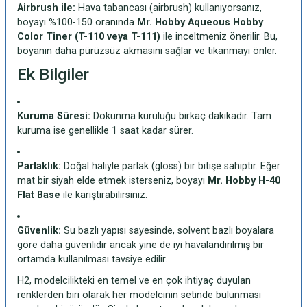
Airbrush ile:
Hava tabancası (airbrush) kullanıyorsanız,
boyayı %100-150 oranında
Mr. Hobby Aqueous Hobby
Color Tiner (T-110 veya T-111)
ile inceltmeniz önerilir. Bu,
boyanın daha pürüzsüz akmasını sağlar ve tıkanmayı önler.
Ek Bilgiler
Kuruma Süresi:
Dokunma kuruluğu birkaç dakikadır. Tam
kuruma ise genellikle 1 saat kadar sürer.
Parlaklık:
Doğal haliyle parlak (gloss) bir bitişe sahiptir. Eğer
mat bir siyah elde etmek isterseniz, boyayı
Mr. Hobby H-40
Flat Base
ile karıştırabilirsiniz.
Güvenlik:
Su bazlı yapısı sayesinde, solvent bazlı boyalara
göre daha güvenlidir ancak yine de iyi havalandırılmış bir
ortamda kullanılması tavsiye edilir.
H2, modelcilikteki en temel ve en çok ihtiyaç duyulan
renklerden biri olarak her modelcinin setinde bulunması