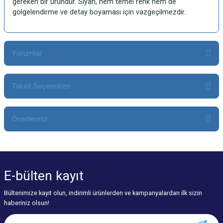
gereken bir üründür. Siyah, hem temel renk hem de
gölgelendirme ve detay boyaması için vazgeçilmezdir.
Yorumlar
Taksit Seçenekleri
Bu ürüne ilk yorumu siz yapın!
Önerileriniz
Yorum Yaz
Bu ürünün fiyat bilgisi, resim, ürün açıklamalarında ve diğer konularda
yetersiz gördüğünüz noktaları öneri formunu kullanarak tarafımıza
iletebilirsiniz.
E-bülten
kayıt
Görüş ve önerileriniz için teşekkür ederiz.
Bültenimize kayıt olun, indirimli ürünlerden ve kampanyalardan ilk sizin
Ürün resmi kalitesiz, bozuk veya görüntülenemiyor.
haberiniz olsun!
Ürün açıklamasında eksik bilgiler bulunuyor.