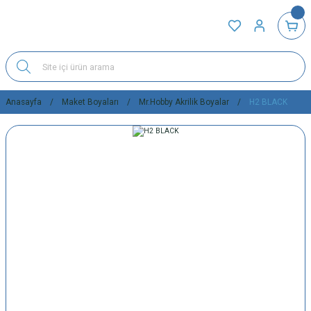
Anasayfa
Maket Boyaları
Mr.Hobby Akrilik Boyalar
H2 BLACK