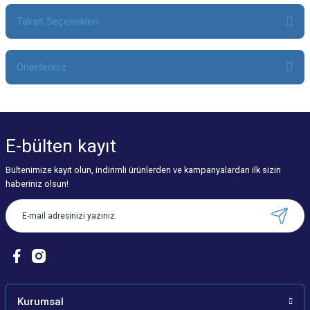
Taksit Seçenekleri
Bu ürüne ilk yorumu siz yapın!
Önerileriniz
Yorum Yaz
Bu ürünün fiyat bilgisi, resim, ürün açıklamalarında ve diğer konularda
yetersiz gördüğünüz noktaları öneri formunu kullanarak tarafımıza
iletebilirsiniz.
E-bülten
kayıt
Görüş ve önerileriniz için teşekkür ederiz.
Bültenimize kayıt olun, indirimli ürünlerden ve kampanyalardan ilk sizin
Ürün resmi kalitesiz, bozuk veya görüntülenemiyor.
haberiniz olsun!
Ürün açıklamasında eksik bilgiler bulunuyor.
Ürün bilgilerinde hatalar bulunuyor.
Ürün fiyatı diğer sitelerden daha pahalı.
Bu ürüne benzer farklı alternatifler olmalı.
Kurumsal