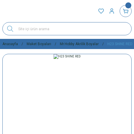
Anasayfa
Maket Boyaları
Mr.Hobby Akrilik Boyalar
H23 SHINE RED