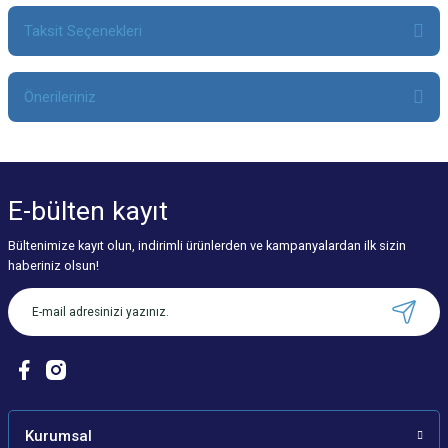
Taksit Seçenekleri
Bu ürüne ilk yorumu siz yapın!
Önerileriniz
Yorum Yaz
Bu ürünün fiyat bilgisi, resim, ürün açıklamalarında ve diğer konularda
yetersiz gördüğünüz noktaları öneri formunu kullanarak tarafımıza
iletebilirsiniz.
E-bülten
kayıt
Görüş ve önerileriniz için teşekkür ederiz.
Bültenimize kayıt olun, indirimli ürünlerden ve kampanyalardan ilk sizin
Ürün resmi kalitesiz, bozuk veya görüntülenemiyor.
haberiniz olsun!
Ürün açıklamasında eksik bilgiler bulunuyor.
Ürün bilgilerinde hatalar bulunuyor.
Ürün fiyatı diğer sitelerden daha pahalı.
Bu ürüne benzer farklı alternatifler olmalı.
Kurumsal