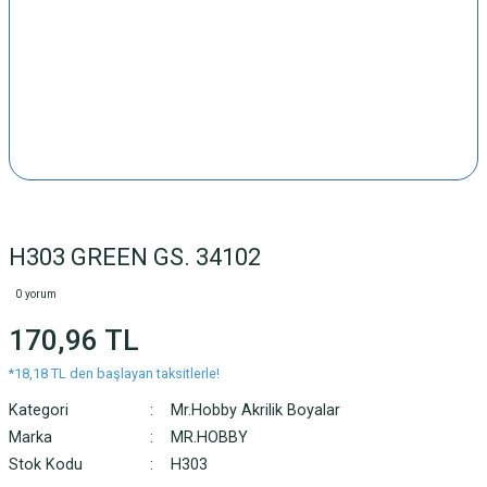
H303 GREEN GS. 34102
0 yorum
170,96 TL
*18,18 TL den başlayan taksitlerle!
Kategori
Mr.Hobby Akrilik Boyalar
Marka
MR.HOBBY
Stok Kodu
H303