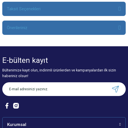
Taksit Seçenekleri
Bu ürüne ilk yorumu siz yapın!
Önerileriniz
Yorum Yaz
Bu ürünün fiyat bilgisi, resim, ürün açıklamalarında ve diğer konularda
yetersiz gördüğünüz noktaları öneri formunu kullanarak tarafımıza
iletebilirsiniz.
E-bülten
kayıt
Görüş ve önerileriniz için teşekkür ederiz.
Bültenimize kayıt olun, indirimli ürünlerden ve kampanyalardan ilk sizin
Ürün resmi kalitesiz, bozuk veya görüntülenemiyor.
haberiniz olsun!
Ürün açıklamasında eksik bilgiler bulunuyor.
Ürün bilgilerinde hatalar bulunuyor.
Ürün fiyatı diğer sitelerden daha pahalı.
Bu ürüne benzer farklı alternatifler olmalı.
Kurumsal