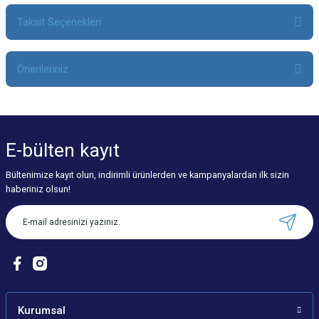
Taksit Seçenekleri
Bu ürüne ilk yorumu siz yapın!
Önerileriniz
Yorum Yaz
Bu ürünün fiyat bilgisi, resim, ürün açıklamalarında ve diğer konularda
yetersiz gördüğünüz noktaları öneri formunu kullanarak tarafımıza
iletebilirsiniz.
E-bülten
kayıt
Görüş ve önerileriniz için teşekkür ederiz.
Bültenimize kayıt olun, indirimli ürünlerden ve kampanyalardan ilk sizin
Ürün resmi kalitesiz, bozuk veya görüntülenemiyor.
haberiniz olsun!
Ürün açıklamasında eksik bilgiler bulunuyor.
Ürün bilgilerinde hatalar bulunuyor.
Ürün fiyatı diğer sitelerden daha pahalı.
Bu ürüne benzer farklı alternatifler olmalı.
Kurumsal