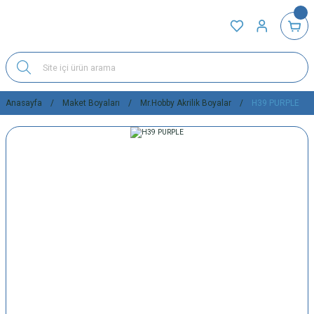
Anasayfa
Maket Boyaları
Mr.Hobby Akrilik Boyalar
H39 PURPLE