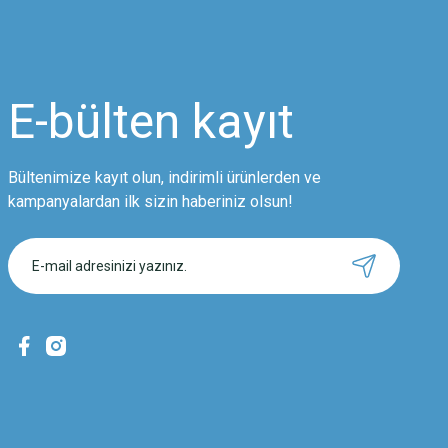
Ürün resmi kalitesiz, bozuk veya görüntülenemiyor.
Ürün açıklamasında eksik bilgiler bulunuyor.
Ürün bilgilerinde hatalar bulunuyor.
Ürün fiyatı diğer sitelerden daha pahalı.
E-bülten
kayıt
Bu ürüne benzer farklı alternatifler olmalı.
Bültenimize kayıt olun, indirimli ürünlerden ve
kampanyalardan ilk sizin haberiniz olsun!