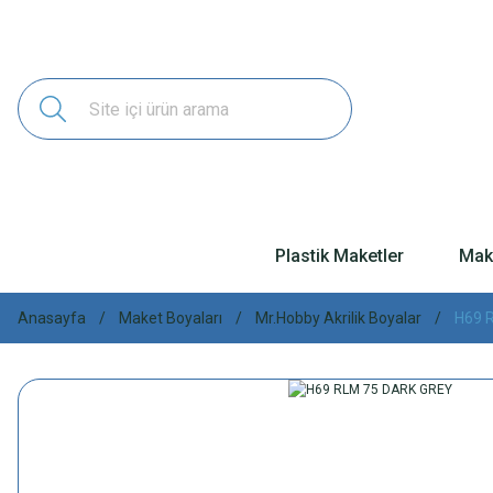
Plastik Maketler
Make
Anasayfa
Maket Boyaları
Mr.Hobby Akrilik Boyalar
H69 