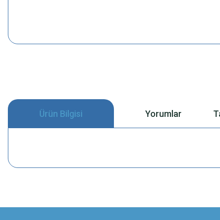
Ürün Bilgisi
Yorumlar
T
Bu ürünün fiyat bilgisi, resim, ürün açıklamalarında ve diğer konularda
Görüş ve önerileriniz için teşekkür ederiz.