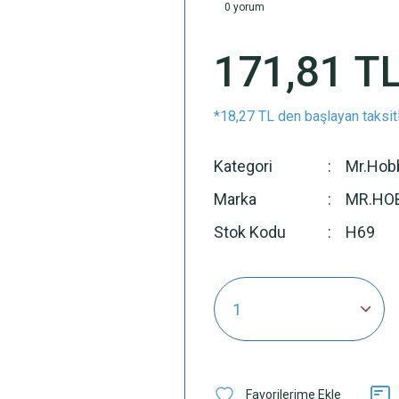
0 yorum
171,81 T
*18,27 TL den başlayan taksitl
Kategori
Mr.Hobb
Marka
MR.HO
Stok Kodu
H69