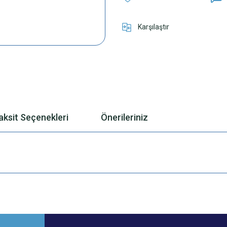
Karşılaştır
aksit Seçenekleri
Önerileriniz
 yetersiz gördüğünüz noktaları öneri formunu kullanarak tarafımıza iletebilirsini
Bu ürüne ilk yorumu siz yapın!