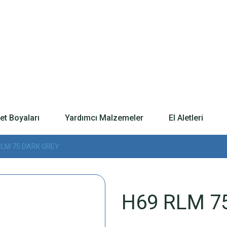
t Boyaları
Yardımcı Malzemeler
El Aletleri
RLM 75 DARK GREY
H69 RLM 7