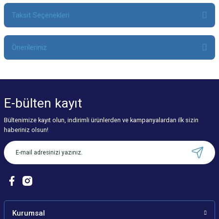
Taksit Seçenekleri
Bu ürüne ilk yorumu siz yapın!
Önerileriniz
Yorum Yaz
Bu ürünün fiyat bilgisi, resim, ürün açıklamalarında ve diğer konularda
yetersiz gördüğünüz noktaları öneri formunu kullanarak tarafımıza
iletebilirsiniz.
E-bülten
kayıt
Görüş ve önerileriniz için teşekkür ederiz.
Bültenimize kayıt olun, indirimli ürünlerden ve kampanyalardan ilk sizin
Ürün resmi kalitesiz, bozuk veya görüntülenemiyor.
haberiniz olsun!
Ürün açıklamasında eksik bilgiler bulunuyor.
Ürün bilgilerinde hatalar bulunuyor.
Ürün fiyatı diğer sitelerden daha pahalı.
Bu ürüne benzer farklı alternatifler olmalı.
Kurumsal