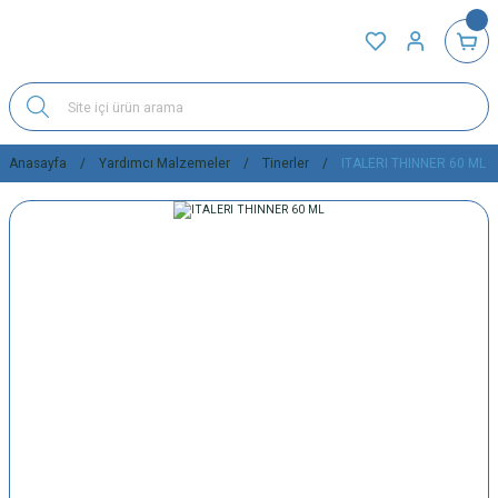
Anasayfa
Yardımcı Malzemeler
Tinerler
ITALERI THINNER 60 ML