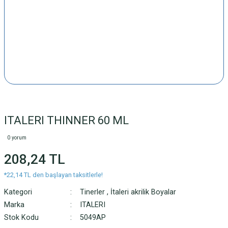
ITALERI THINNER 60 ML
0 yorum
208,24 TL
*22,14 TL den başlayan taksitlerle!
Kategori
Tinerler
,
İtaleri akrilik Boyalar
Marka
ITALERI
Stok Kodu
5049AP