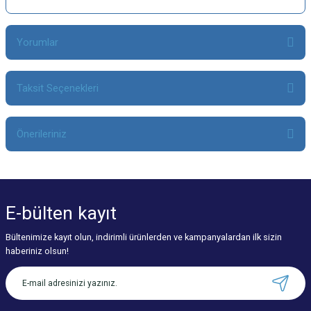
Yorumlar
Taksit Seçenekleri
Bu ürüne ilk yorumu siz yapın!
Önerileriniz
Yorum Yaz
Bu ürünün fiyat bilgisi, resim, ürün açıklamalarında ve diğer konularda
yetersiz gördüğünüz noktaları öneri formunu kullanarak tarafımıza
iletebilirsiniz.
E-bülten
kayıt
Görüş ve önerileriniz için teşekkür ederiz.
Bültenimize kayıt olun, indirimli ürünlerden ve kampanyalardan ilk sizin
Ürün resmi kalitesiz, bozuk veya görüntülenemiyor.
haberiniz olsun!
Ürün açıklamasında eksik bilgiler bulunuyor.
Ürün bilgilerinde hatalar bulunuyor.
Ürün fiyatı diğer sitelerden daha pahalı.