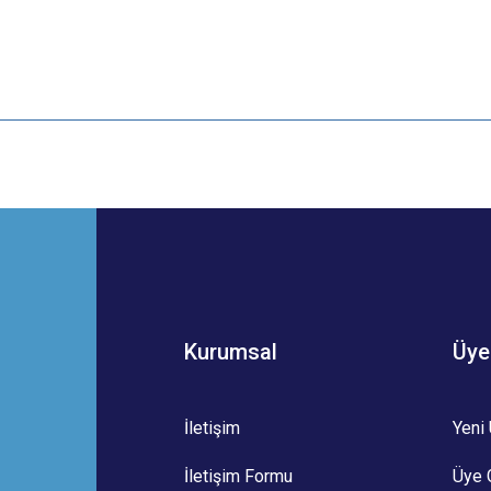
 yetersiz gördüğünüz noktaları öneri formunu kullanarak tarafımıza iletebilirsini
Bu ürüne ilk yorumu siz yapın!
Yorum Yaz
Kurumsal
Üye
İletişim
Yeni 
İletişim Formu
Üye G