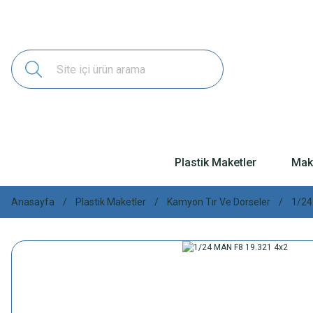
Plastik Maketler
Make
Anasayfa
Plastik Maketler
Kamyon Tır Ve Dorseler
1/24