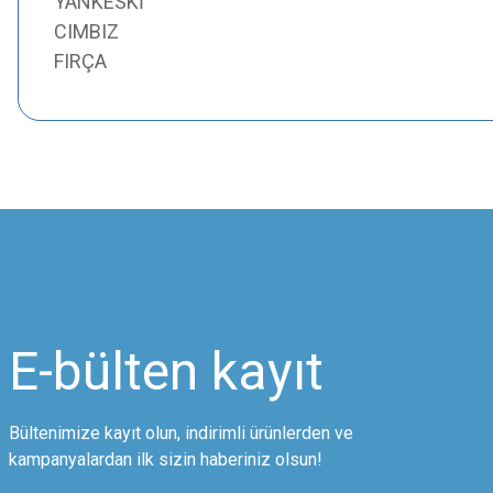
YANKESKİ
CIMBIZ
FIRÇA
Bu ürünün fiyat bilgisi, resim, ürün açıklamalarında ve diğer konularda
Görüş ve önerileriniz için teşekkür ederiz.
Ürün resmi kalitesiz, bozuk veya görüntülenemiyor.
Ürün açıklamasında eksik bilgiler bulunuyor.
Ürün bilgilerinde hatalar bulunuyor.
Ürün fiyatı diğer sitelerden daha pahalı.
E-bülten
kayıt
Bu ürüne benzer farklı alternatifler olmalı.
Bültenimize kayıt olun, indirimli ürünlerden ve
kampanyalardan ilk sizin haberiniz olsun!