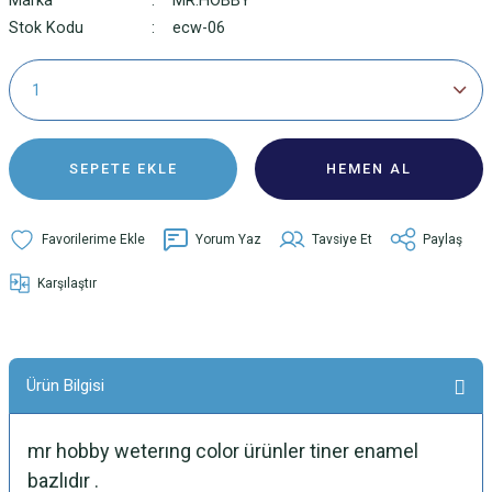
Marka
MR.HOBBY
Stok Kodu
ecw-06
SEPETE EKLE
HEMEN AL
Yorum Yaz
Tavsiye Et
Paylaş
Karşılaştır
Ürün Bilgisi
mr hobby weterıng color ürünler tiner enamel
bazlıdır .