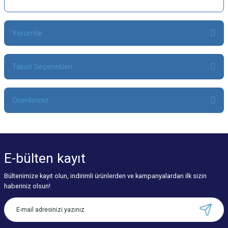
Yorumlar
Taksit Seçenekleri
Bu ürüne ilk yorumu siz yapın!
Önerileriniz
Yorum Yaz
Bu ürünün fiyat bilgisi, resim, ürün açıklamalarında ve diğer konularda
yetersiz gördüğünüz noktaları öneri formunu kullanarak tarafımıza
iletebilirsiniz.
E-bülten
kayıt
Görüş ve önerileriniz için teşekkür ederiz.
Bültenimize kayıt olun, indirimli ürünlerden ve kampanyalardan ilk sizin
Ürün resmi kalitesiz, bozuk veya görüntülenemiyor.
haberiniz olsun!
Ürün açıklamasında eksik bilgiler bulunuyor.
Ürün bilgilerinde hatalar bulunuyor.
Ürün fiyatı diğer sitelerden daha pahalı.