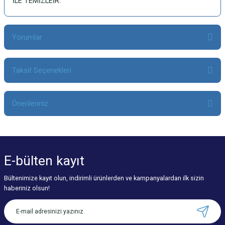
İLE TEMİZLEİR.
Yorumlar
Taksit Seçenekleri
Bu ürüne ilk yorumu siz yapın!
Önerileriniz
Yorum Yaz
Bu ürünün fiyat bilgisi, resim, ürün açıklamalarında ve diğer konularda
yetersiz gördüğünüz noktaları öneri formunu kullanarak tarafımıza
iletebilirsiniz.
E-bülten
kayıt
Görüş ve önerileriniz için teşekkür ederiz.
Bültenimize kayıt olun, indirimli ürünlerden ve kampanyalardan ilk sizin
Ürün resmi kalitesiz, bozuk veya görüntülenemiyor.
haberiniz olsun!
Ürün açıklamasında eksik bilgiler bulunuyor.
Ürün bilgilerinde hatalar bulunuyor.