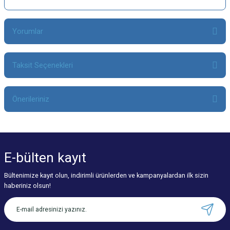
Yorumlar
Taksit Seçenekleri
Bu ürüne ilk yorumu siz yapın!
Önerileriniz
Yorum Yaz
Bu ürünün fiyat bilgisi, resim, ürün açıklamalarında ve diğer konularda
yetersiz gördüğünüz noktaları öneri formunu kullanarak tarafımıza
iletebilirsiniz.
E-bülten
kayıt
Görüş ve önerileriniz için teşekkür ederiz.
Bültenimize kayıt olun, indirimli ürünlerden ve kampanyalardan ilk sizin
Ürün resmi kalitesiz, bozuk veya görüntülenemiyor.
haberiniz olsun!
Ürün açıklamasında eksik bilgiler bulunuyor.
Ürün bilgilerinde hatalar bulunuyor.
Ürün fiyatı diğer sitelerden daha pahalı.