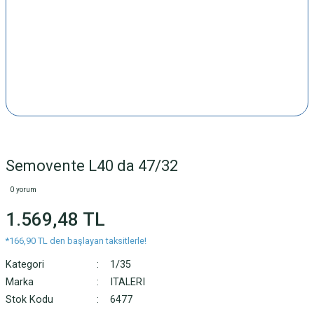
Semovente L40 da 47/32
0 yorum
1.569,48 TL
*166,90 TL den başlayan taksitlerle!
Kategori
1/35
Marka
ITALERI
Stok Kodu
6477