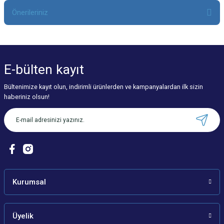
Önerileriniz
Yorum Yaz
Bu ürünün fiyat bilgisi, resim, ürün açıklamalarında ve diğer konularda
yetersiz gördüğünüz noktaları öneri formunu kullanarak tarafımıza
iletebilirsiniz.
E-bülten
kayıt
Görüş ve önerileriniz için teşekkür ederiz.
Bültenimize kayıt olun, indirimli ürünlerden ve kampanyalardan ilk sizin
Ürün resmi kalitesiz, bozuk veya görüntülenemiyor.
haberiniz olsun!
Ürün açıklamasında eksik bilgiler bulunuyor.
Ürün bilgilerinde hatalar bulunuyor.
Ürün fiyatı diğer sitelerden daha pahalı.
Bu ürüne benzer farklı alternatifler olmalı.
Kurumsal
Üyelik
Gönder