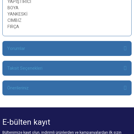
YAPIŞTIRICI
BOYA
YANKESKİ
CIMBIZ
FIRÇA
Yorumlar
Taksit Seçenekleri
Bu ürüne ilk yorumu siz yapın!
Önerileriniz
Yorum Yaz
Bu ürünün fiyat bilgisi, resim, ürün açıklamalarında ve diğer konularda
yetersiz gördüğünüz noktaları öneri formunu kullanarak tarafımıza
iletebilirsiniz.
E-bülten
kayıt
Görüş ve önerileriniz için teşekkür ederiz.
Bültenimize kayıt olun, indirimli ürünlerden ve kampanyalardan ilk sizin