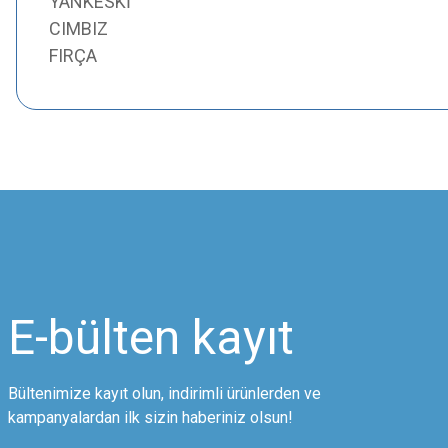
YANKESKİ
CIMBIZ
FIRÇA
Bu ürünün fiyat bilgisi, resim, ürün açıklamalarında ve diğer konularda
Görüş ve önerileriniz için teşekkür ederiz.
Ürün resmi kalitesiz, bozuk veya görüntülenemiyor.
Ürün açıklamasında eksik bilgiler bulunuyor.
Ürün bilgilerinde hatalar bulunuyor.
Ürün fiyatı diğer sitelerden daha pahalı.
E-bülten
kayıt
Bu ürüne benzer farklı alternatifler olmalı.
Bültenimize kayıt olun, indirimli ürünlerden ve
kampanyalardan ilk sizin haberiniz olsun!