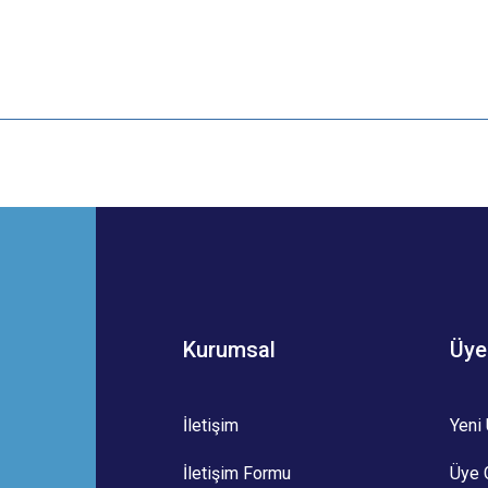
 yetersiz gördüğünüz noktaları öneri formunu kullanarak tarafımıza iletebilirsini
Bu ürüne ilk yorumu siz yapın!
Yorum Yaz
Kurumsal
Üye
İletişim
Yeni 
İletişim Formu
Üye G