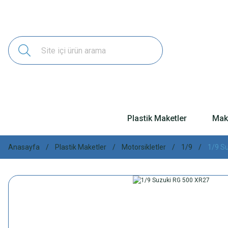
Plastik Maketler
Make
Anasayfa
Plastik Maketler
Motorsikletler
1/9
1/9 S