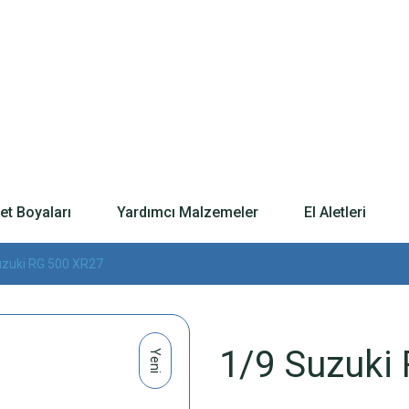
t Boyaları
Yardımcı Malzemeler
El Aletleri
uzuki RG 500 XR27
1/9 Suzuki
Yeni