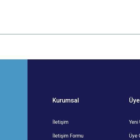
 yetersiz gördüğünüz noktaları öneri formunu kullanarak tarafımıza iletebilirsini
Bu ürüne ilk yorumu siz yapın!
Yorum Yaz
Kurumsal
Üye
İletişim
Yeni 
İletişim Formu
Üye G