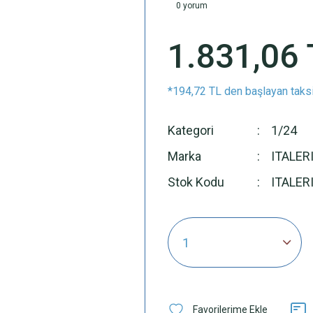
0 yorum
1.831,06 
*194,72 TL den başlayan taksi
Kategori
1/24
Marka
ITALER
Stok Kodu
ITALER