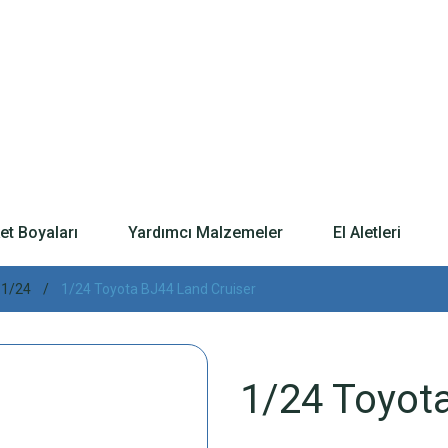
t Boyaları
Yardımcı Malzemeler
El Aletleri
1/24
1/24 Toyota BJ44 Land Cruiser
1/24 Toyot