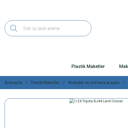
Plastik Maketler
Make
Anasayfa
Plastik Maketler
Arabalar ve sivil kara araçları