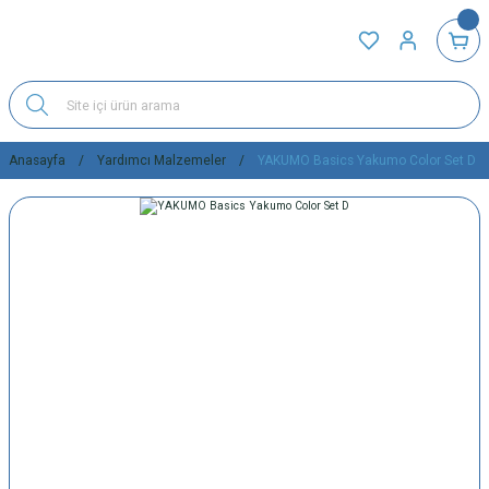
Anasayfa
Yardımcı Malzemeler
YAKUMO Basics Yakumo Color Set D